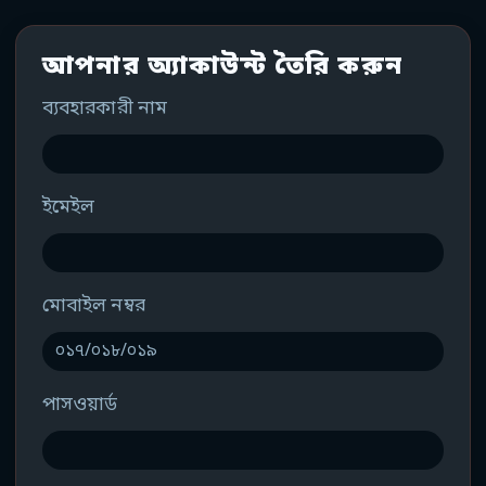
আপনার অ্যাকাউন্ট তৈরি করুন
ব্যবহারকারী নাম
ইমেইল
মোবাইল নম্বর
পাসওয়ার্ড